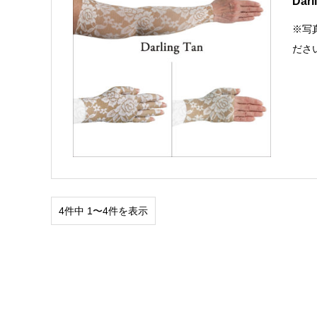
Dar
※写
ださ
4件中 1〜4件を表示