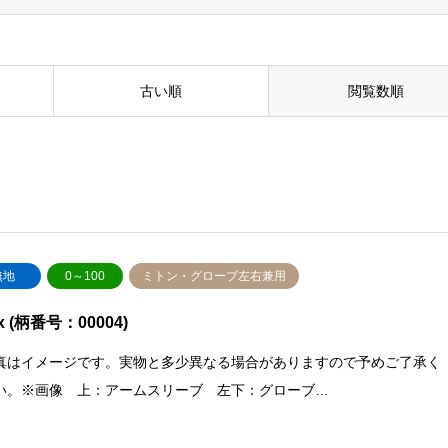
古い順
閲覧数順
無地
0～100
ミトン・グローブ左右兼用
x (柄番号：00004)
真はイメージです。実物と多少異なる場合がありますので予めご了承く
い。※画像 上：アームスリーブ 左下：グローブ…