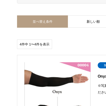
並べ替え条件
新しい順
4件中 1〜4件を表示
Ony
※写
ださ