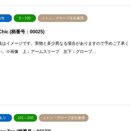
無地
0～100
ミトン・グローブ左右兼用
 Chic (柄番号：00025)
真はイメージです。実物と多少異なる場合がありますので予めご了承く
い。※画像 上：アームスリーブ 左下：グローブ…
あり
101～200
ミトン・グローブ左右兼用