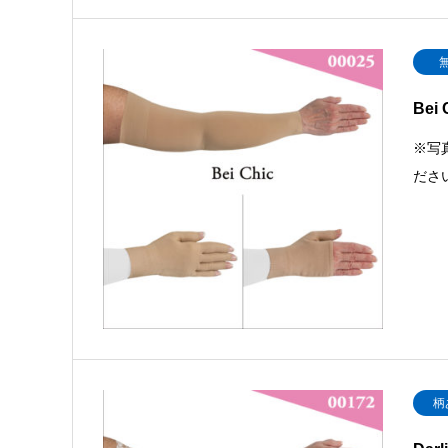
Bei
※写
ださ
柄