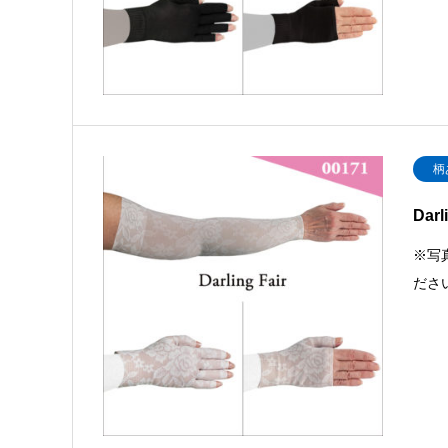
柄
Dar
※写
ださ