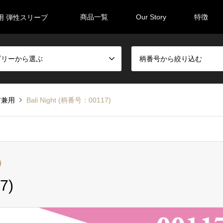
商品一覧
Our Story
特徴
用 弾性スリーブ
ゴリーから選ぶ
柄番号から絞り込む
右兼用
Bali Night (柄番号：00117)
7)