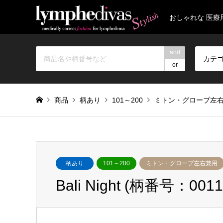
おしゃれな 医療
and
カテ
or
商品
柄あり
101～200
ミトン・グローブ左
柄あり
101～200
ミトン・グローブ左右兼用
Bali Night (柄番号：0011