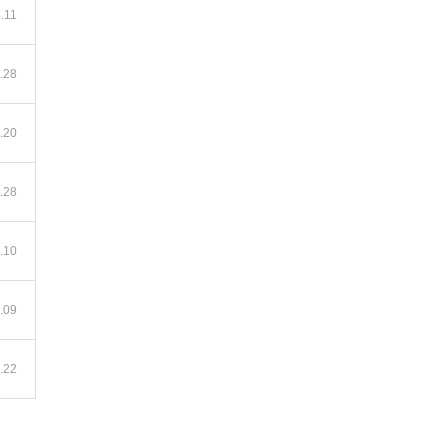
.11
.28
.20
.28
.10
.09
.22