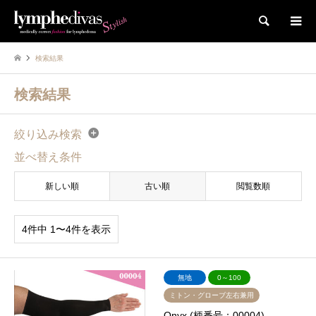
検索
検索結果
検索結果
絞り込み検索
並べ替え条件
新しい順
古い順
閲覧数順
4件中 1〜4件を表示
無地
0～100
ミトン・グローブ左右兼用
Onyx (柄番号：00004)