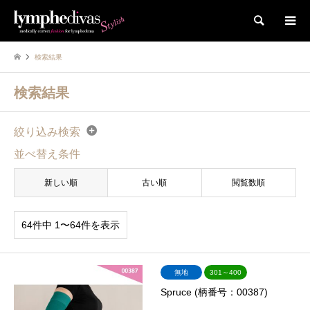
検索
検索結果
検索結果
絞り込み検索
並べ替え条件
新しい順
古い順
閲覧数順
64件中 1〜64件を表示
無地
301～400
Spruce (柄番号：00387)